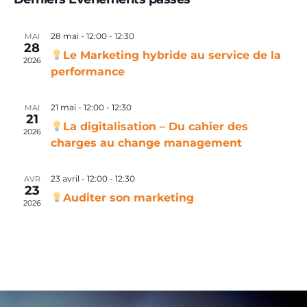
vue
naviga
date.
Év
de
28 mai - 12:00
-
12:30
MAI
vues
28
Le Marketing hybride au service de la
Évène
2026
performance
21 mai - 12:00
-
12:30
MAI
21
La digitalisation – Du cahier des
2026
charges au change management
23 avril - 12:00
-
12:30
AVR
23
Auditer son marketing
2026