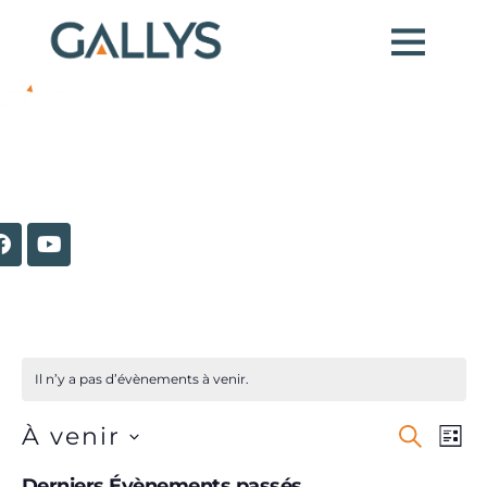
 57 98
Il n’y a pas d’évènements à venir.
Recher
Nav
À venir
Recherc
Liste
et
de
Sélectionnez
une
Derniers Évènements passés