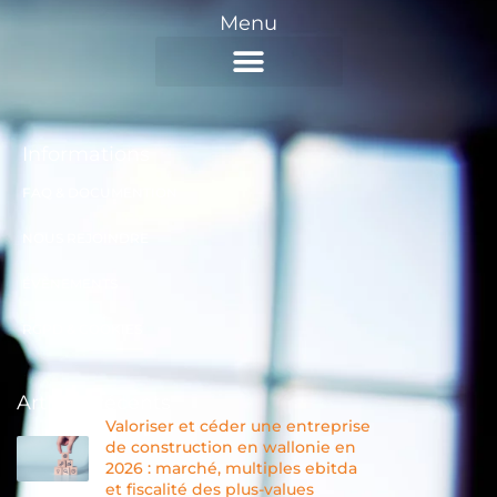
Menu
AXES D’INTERVENTION
Informations
FAQ & DOCUMENTION
NOUS REJOINDRE
ÉVÈNEMENTS
RGPD & COOKIES
Articles récents
Valoriser et céder une entreprise
de construction en wallonie en
2026 : marché, multiples ebitda
et fiscalité des plus-values