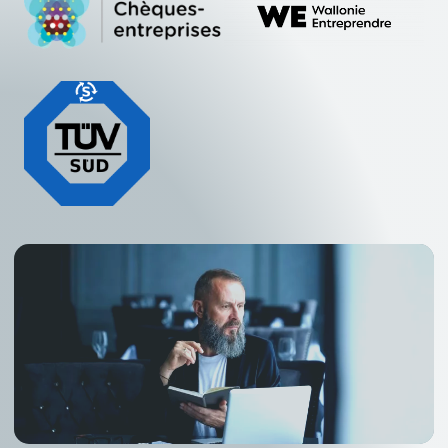
exact
Isabel
clearnox
Logiciel de
group
gestion cloud
Avec le
pour les PME
Adoptez
logiciel de
et leurs
l'avenir de la
recouvrement
experts-
finance avec
Clearnox,
comptables.
Isabel, où la