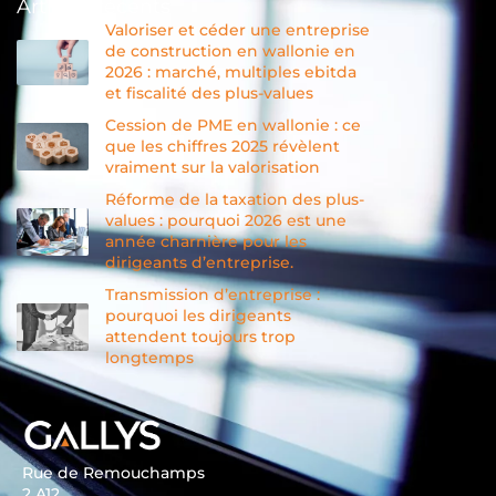
Articles récents
Valoriser et céder une entreprise
de construction en wallonie en
2026 : marché, multiples ebitda
et fiscalité des plus-values
Cession de PME en wallonie : ce
que les chiffres 2025 révèlent
vraiment sur la valorisation
Réforme de la taxation des plus-
values : pourquoi 2026 est une
année charnière pour les
dirigeants d’entreprise.
Transmission d’entreprise :
pourquoi les dirigeants
attendent toujours trop
longtemps
Rue de Remouchamps
2 A12