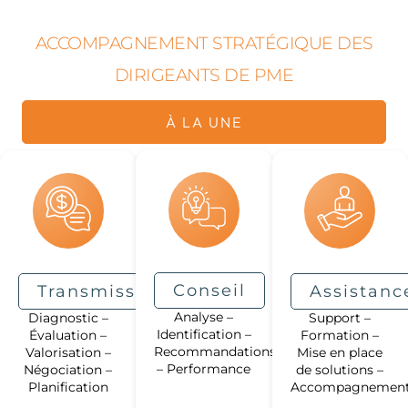
d’entreprise
ACCOMPAGNEMENT STRATÉGIQUE DES
DIRIGEANTS DE PME
À LA UNE
Contactez un expert
Conseil
Transmission
Assistanc
Analyse –
Diagnostic –
Support –
Identification –
Évaluation –
Formation –
Recommandations
Valorisation –
Mise en place
– Performance
Négociation –
de solutions –
Planification
Accompagnemen